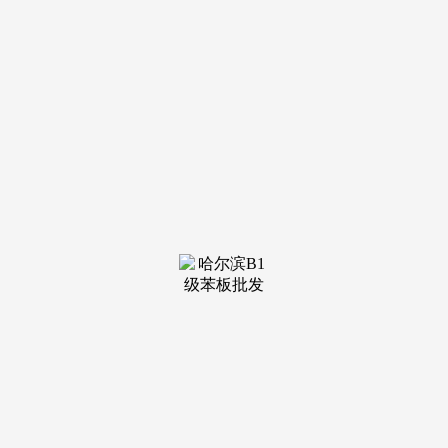
装修建
材知识
装修建
材百科
联系我
们
新闻中心
分类
关于我们
装修建材知识
装修建材百科
联系我们
栏目导航
关于我们